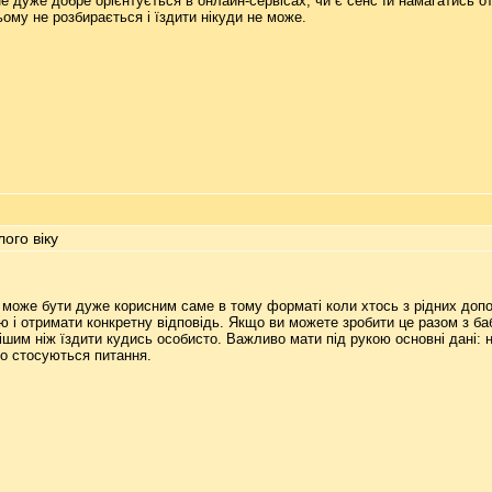
е дуже добре орієнтується в онлайн-сервісах, чи є сенс їй намагатись 
ьому не розбирається і їздити нікуди не може.
ого віку
може бути дуже корисним саме в тому форматі коли хтось з рідних допома
 і отримати конкретну відповідь. Якщо ви можете зробити це разом з ба
шим ніж їздити кудись особисто. Важливо мати під рукою основні дані: н
о стосуються питання.