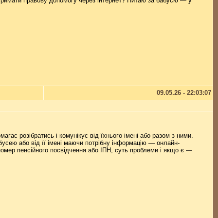
отримати правову допомогу через інтернет? Питаю за бабусю — у
09.05.26 - 22:03:07
гає розібратись і комунікує від їхнього імені або разом з ними.
бусею або від її імені маючи потрібну інформацію — онлайн-
омер пенсійного посвідчення або ІПН, суть проблеми і якщо є —