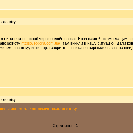
ого віку
 з питанням по пенсії через онлайн-сервіс. Вона сама б не змогла цим с
равозахисту
https://eopora.com.ua/
, там вникли в нашу ситуацію і дали ко
к ми вже знали куди іти і що говорити — і питання вирішилось значно шви
ого віку
вова допомога для людей похилого віку
Страницы:
1