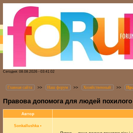
Сегодня: 08.08.2026 - 03:41:02
>>
>>
>>
Главная сайта
Наш форум
Хозяйственный
Пра
Правова допомога для людей похилого 
Автор
SonkaIlushka
•