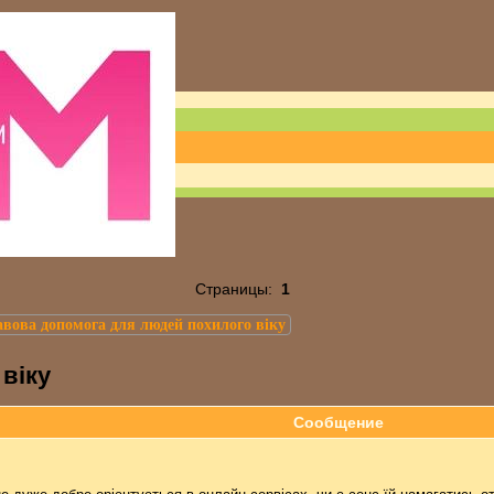
Страницы:
1
вова допомога для людей похилого віку
віку
Сообщение