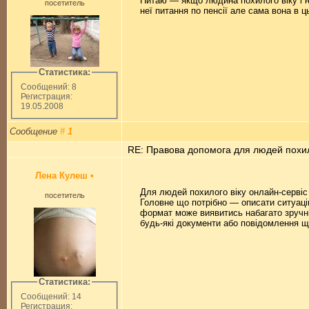
Питаю — якщо людина похилого віку і н
посетитель
неї питання по пенсії але сама вона в ц
Статистика:
Сообщений: 8
Регистрация:
19.05.2008
Сообщение
#
1
RE: Правова допомога для людей похил
Лена Кулеш
•
Для людей похилого віку онлайн-сервіс 
посетитель
Головне що потрібно — описати ситуацію
формат може виявитись набагато зручні
будь-які документи або повідомлення щ
Статистика:
Сообщений: 14
Регистрация: