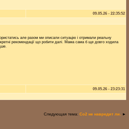
09.05.26 - 22:35:52
користатись але разом ми описали ситуацію і отримали реальну
нкретні рекомендації що робити далі. Мама сама б ще довго ходила
дше.
09.05.26 - 23:23:31
Следующая тема:
Со2 не навредит ли.
►