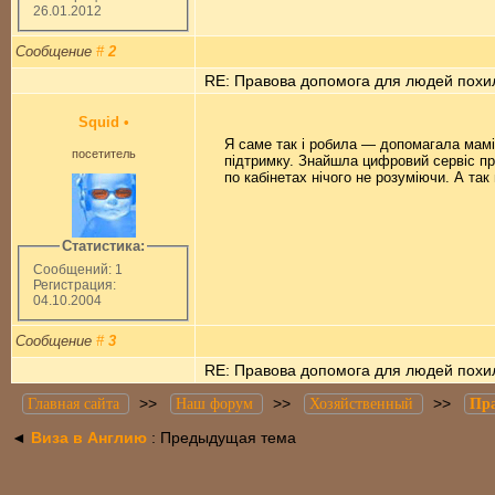
26.01.2012
Сообщение
#
2
RE: Правова допомога для людей похил
Squid
•
Я саме так і робила — допомагала мамі
посетитель
підтримку. Знайшла цифровий сервіс п
по кабінетах нічого не розуміючи. А та
Статистика:
Сообщений: 1
Регистрация:
04.10.2004
Сообщение
#
3
RE: Правова допомога для людей похил
>>
>>
>>
Главная сайта
Наш форум
Хозяйственный
Пра
◄
Виза в Англию
: Предыдущая тема