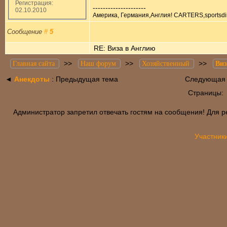
Регистрация:
---------------------
02.10.2010
Америка, Германия,Англия! CARTERS,sportsdir
Сообщение
#
5
RE: Виза в Англию
>>
>>
>>
Главная сайта
Наш форум
Хозяйственный
Виз
◄
Анекдоты
: Предыдущая тема
Следующая 
Страницы
Администратор запретил отвечать гостям на сообщения! Для р
Участник