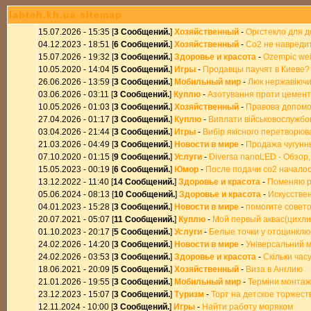
labteh.kh.ua sitemap
15.07.2026 - 15:35 [
3 Сообщений.
]
Хозяйственный
-
Оргстекло для 
04.12.2023 - 18:51 [
6 Сообщений.
]
Хозяйственный
-
Со2 не навредит
15.07.2026 - 19:32 [
3 Сообщений.
]
Здоровье и красота
-
Ozempic wei
10.05.2020 - 14:04 [
5 Сообщений.
]
Игры
-
Продавцы паучят в Киеве?
26.06.2026 - 13:59 [
3 Сообщений.
]
Мобильный мир
-
Люк нержавіючи
03.06.2026 - 03:11 [
3 Сообщений.
]
Куплю
-
Азотування проти цемента
10.05.2026 - 01:03 [
3 Сообщений.
]
Хозяйственный
-
Правова допомог
27.04.2026 - 01:17 [
3 Сообщений.
]
Куплю
-
Виплати військовослужбо
03.04.2026 - 21:44 [
3 Сообщений.
]
Игры
-
Вибір якісного перетворюв
21.03.2026 - 04:49 [
3 Сообщений.
]
Новости в мире
-
Продажа чугунн
07.10.2020 - 01:15 [
9 Сообщений.
]
Услуги
-
Diversa nanoLED - Обзор, с
15.05.2023 - 00:19 [
6 Сообщений.
]
Юмор
-
После подачи со2 начало
13.12.2022 - 11:40 [
14 Сообщений.
]
Здоровье и красота
-
Поменяю р
05.06.2024 - 08:13 [
10 Сообщений.
]
Здоровье и красота
-
Искусстве
04.01.2023 - 15:28 [
3 Сообщений.
]
Новости в мире
-
помогите совето
20.07.2021 - 05:07 [
11 Сообщений.
]
Куплю
-
Мой первый аквас(цихлидн
01.10.2023 - 20:17 [
5 Сообщений.
]
Услуги
-
Белые точки у отоцинклю
24.02.2026 - 14:20 [
3 Сообщений.
]
Новости в мире
-
Універсальний м
24.02.2026 - 03:53 [
3 Сообщений.
]
Здоровье и красота
-
Скільки час
18.06.2021 - 20:09 [
5 Сообщений.
]
Хозяйственный
-
Виза в Англию
21.01.2026 - 19:55 [
3 Сообщений.
]
Мобильный мир
-
Терміни монтаж
23.12.2023 - 15:07 [
3 Сообщений.
]
Туризм
-
Торт на детское торжест
12.11.2024 - 10:00 [
3 Сообщений.
]
Игры
-
Найти работу моряком