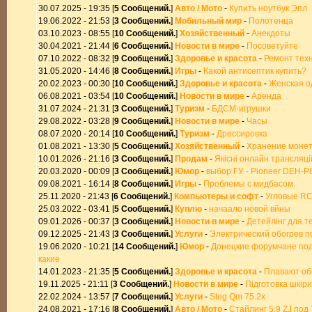
30.07.2025 - 19:35 [
5 Сообщений.
]
Авто / Мото
-
Купить ноутбук Эпл
19.06.2022 - 21:53 [
3 Сообщений.
]
Мобильный мир
-
Полотенца
03.10.2023 - 08:55 [
10 Сообщений.
]
Хозяйственный
-
Анекдоты
30.04.2021 - 21:44 [
6 Сообщений.
]
Новости в мире
-
Посоветуйте
07.10.2022 - 08:32 [
9 Сообщений.
]
Здоровье и красота
-
Ремонт техн
31.05.2020 - 14:46 [
8 Сообщений.
]
Игры
-
Какой антисептик купить?
20.02.2023 - 00:30 [
10 Сообщений.
]
Здоровье и красота
-
Женская о
06.08.2021 - 03:54 [
10 Сообщений.
]
Новости в мире
-
Аренда
31.07.2024 - 21:31 [
3 Сообщений.
]
Туризм
-
БДСМ-игрушки
29.08.2022 - 03:28 [
9 Сообщений.
]
Новости в мире
-
Часы
08.07.2020 - 20:14 [
10 Сообщений.
]
Туризм
-
Дрессировка
01.08.2021 - 13:30 [
5 Сообщений.
]
Хозяйственный
-
Хранение моне
10.01.2026 - 21:16 [
3 Сообщений.
]
Продам
-
Якісні онлайн трансляції
20.03.2020 - 00:09 [
3 Сообщений.
]
Юмор
-
выбор ГУ - Pioneer DEH-P
09.08.2021 - 16:14 [
8 Сообщений.
]
Игры
-
Проблемы с мидбасом.
25.11.2020 - 21:43 [
6 Сообщений.
]
Компьютеры и софт
-
Угловые RC
25.03.2022 - 03:41 [
5 Сообщений.
]
Куплю
-
начаало новой вйны
09.01.2026 - 00:37 [
3 Сообщений.
]
Новости в мире
-
Детейлінг для т
09.12.2025 - 21:43 [
3 Сообщений.
]
Услуги
-
Электрический обогрев 
19.06.2020 - 10:21 [
14 Сообщений.
]
Юмор
-
Донецкие форумчане подс
какие
14.01.2023 - 21:35 [
5 Сообщений.
]
Здоровье и красота
-
Плавают об
19.11.2025 - 21:11 [
3 Сообщений.
]
Новости в мире
-
Підготовка шкіри
22.02.2024 - 13:57 [
7 Сообщений.
]
Услуги
-
Steg Qm 75.2x
24.08.2021 - 17:16 [
8 Сообщений.
]
Авто / Мото
-
Стайлинг 5.9 ZJ под