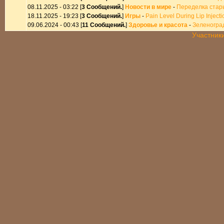
08.11.2025 - 03:22 [
3 Сообщений.
]
Новости в мире
-
Переделка стар
18.11.2025 - 19:23 [
3 Сообщений.
]
Игры
-
Pain Level During Lip Injecti
09.06.2024 - 00:43 [
11 Сообщений.
]
Здоровье и красота
-
Зеленоград
Участник