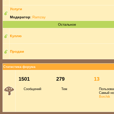
Услуги
Модератор
:
Ramzay
Остальное
Куплю
Продам
Статистика форума
1501
279
13
Сообщений
Тем
Пользова
Самый но
Borchik