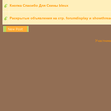
Кнопка Спасибо Для Скины bleux
Раскрытые объявления на стр. forumdisplay и showthrea
Участник