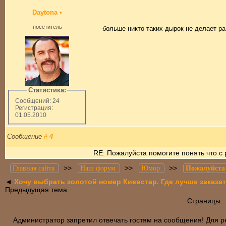
Daytona
•
посетитель
больше никто таких дырок не делает ра
Статистика:
Сообщений: 24
Регистрация:
01.05.2010
Сообщение
#
4
RE: Пожалуйста помогите понять что с 
>>
>>
>>
Главная сайта
Наш форум
Юмор
Пожалуйста 
◄
Хочу выбрать золотой номер Киевстар. Где лучше заказа
Предыдущая тема
Страницы
Администратор запретил отвечать гостям на сообщения! Для р