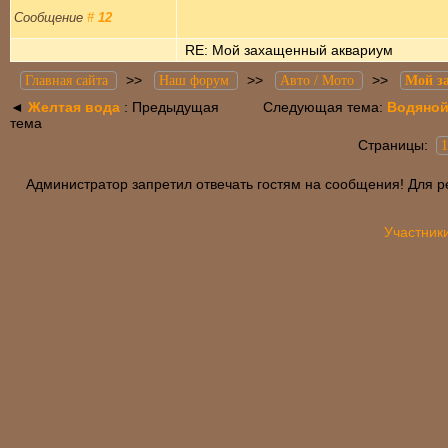
Сообщение
#
12
RE: Мой захащенный аквариум
>>
>>
>>
Главная сайта
Наш форум
Авто / Мото
Мой з
◄
Желтая вода
: Предыдущая
Следующая тема:
Водяной
тема
Страницы:
1
Администратор запретил отвечать гостям на сообщения! Для р
Участник