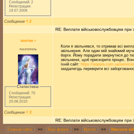
Сообщений: 2
Регистрация:
19.07.2006
Сообщение
#
2
RE: Виплати військовослужбовцям при з
зонтик
•
Коли я звільнявся, то отримав всі випл
посетитель
звільнення. Але один мій знайомий мучи
борги. Йому порадили звернутися до ти
звільненні, щоб прискорити процес. Вони
їхній сайт:
https://eopora.com.ua/services/
заздалегідь перевірити всі заборгованос
Статистика:
Сообщений: 70
Регистрация:
20.08.2010
Сообщение
#
3
RE: Виплати військовослужбовцям при з
>>
>>
>>
Главная сайта
Наш форум
Куплю
Виплати ві