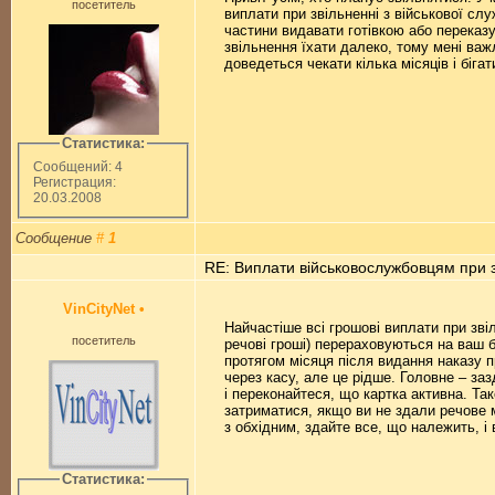
посетитель
виплати при звільненні з військової сл
частини видавати готівкою або перека
звільнення їхати далеко, тому мені важл
доведеться чекати кілька місяців і бігат
Статистика:
Сообщений: 4
Регистрация:
20.03.2008
Сообщение
#
1
RE: Виплати військовослужбовцям при з
VinCityNet
•
Найчастіше всі грошові виплати при зві
посетитель
речові гроші) перераховуються на ваш 
протягом місяця після видання наказу п
через касу, але це рідше. Головне – за
і переконайтеся, що картка активна. Т
затриматися, якщо ви не здали речове 
з обхідним, здайте все, що належить, і 
Статистика: