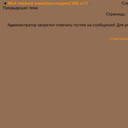
◄
Мой первый аквас(цихлидник) 200 л.!!!
:
Сл
Предыдущая тема
Страницы
Администратор запретил отвечать гостям на сообщения! Для р
Участник